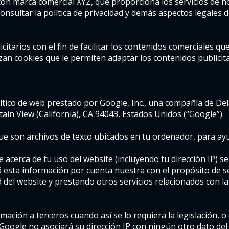
 con marca comercial XYZ, que proporciona los servicios de 
onsultar la política de privacidad y demás aspectos legales 
citarios con el fin de facilitar los contenidos comerciales qu
izan cookies que le permiten adaptar los contenidos publicit
lítico de web prestado por Google, Inc., una compañía de Del
n View (California), CA 94043, Estados Unidos (“Google”).
 que son archivos de texto ubicados en tu ordenador, para ayu
 acerca de tu uso del website (incluyendo tu dirección IP) s
esta información por cuenta nuestra con el propósito de seg
 del website y prestando otros servicios relacionados con la 
mación a terceros cuando así se lo requiera la legislación, 
Google no asociará su dirección IP con ningún otro dato del