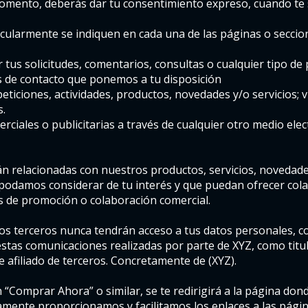
momento, deberás dar tu consentimiento expreso, cuando te
ticularmente se indiquen en cada una de las páginas o secci
r tus solicitudes, comentarios, consultas o cualquier tipo de
as de contacto que ponemos a tu disposición
eticiones, actividades, productos, novedades y/o servicios; v
.
ciales o publicitarias a través de cualquier otro medio electr
n relacionadas con nuestros productos, servicios, novedad
 podamos considerar de tu interés y que puedan ofrecer co
de promoción o colaboración comercial.
os terceros nunca tendrán acceso a tus datos personales, co
stas comunicaciones realizadas por parte de XYZ, como titul
 afiliado de terceros. Concretamente de (XYZ).
en “Comprar Ahora” o similar, se te redirigirá a la página don
amente proporcionamos y facilitamos los enlaces a las pági